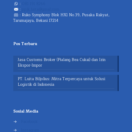
:
081 191 8266
:
ppjk.luita@gmail.com
: Ruko Symphony Blok HX1 No.39, Pusaka Rakyat,
Tarumajaya, Bekasi 17214
Pos Terbaru
Jasa Customs Broker (Pialang Bea Cukai) dan Izin
Ekspor-Impor
PT. Luita Biljolius: Mitra Terpercaya untuk Solusi
Logistik di Indonesia
Sosial Media
→
Facebook
→
Instagram