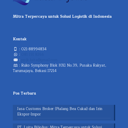
Mitra Terpercaya untuk Solusi Logistik di Indonesia
Kontak
:
021-88994834
:
081 191 8266
:
ppjk.luita@gmail.com
: Ruko Symphony Blok HX1 No.39, Pusaka Rakyat,
Tarumajaya, Bekasi 17214
Pos Terbaru
Jasa Customs Broker (Pialang Bea Cukai) dan Izin
Ekspor-Impor
PT. Luita Biljolius: Mitra Terpercaya untuk Solusi